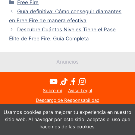
Categorías
Free Fire
Guía definitiva: Cómo conseguir diamantes
en Free Fire de manera efectiva
Descubre Cuántos Niveles Tiene el Pase
Élite de Free Fire: Guía Completa
Anuncios
Sobre mi
Aviso Legal
Descargo de Responsabilidad
Política de Privacidad
Política de Cookies
Usamos cookies para mejorar tu experiencia en nuestro
sitio web. Al navegar por este sitio, aceptas el uso que
Contacto
hacemos de las cookies.
© Todos los derechos reservados 2026